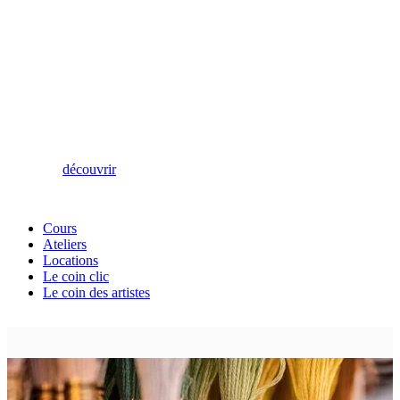
Le coin des
artistes
l’espace galerie de La dame qui pique
découvrir
Cours
Ateliers
Locations
Le coin clic
Le coin des artistes