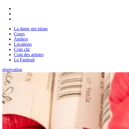
La dame qui pique
Cours
Ateliers
Locations
Coin clic
Coin des artistes
Le Fauteuil
réservation