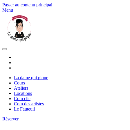
Passer au contenu principal
Menu
La dame qui pique
Cours
Ateliers
Locations
Coin clic
Coin des artistes
Le Fauteuil
Réserver
La dame qui pique - Saintes |
05 46 98 33 24
|
coucou@ladamequipique.com