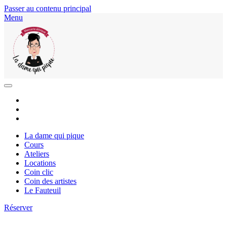
Passer au contenu principal
Menu
La dame qui pique
Cours
Ateliers
Locations
Coin clic
Coin des artistes
Le Fauteuil
Réserver
La dame qui pique - Saintes |
05 46 98 33 24
|
coucou@ladamequipique.com