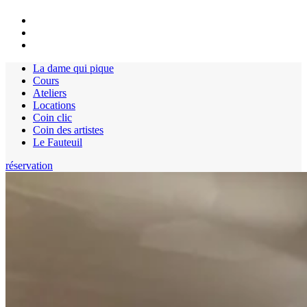
La dame qui pique
Cours
Ateliers
Locations
Coin clic
Coin des artistes
Le Fauteuil
réservation